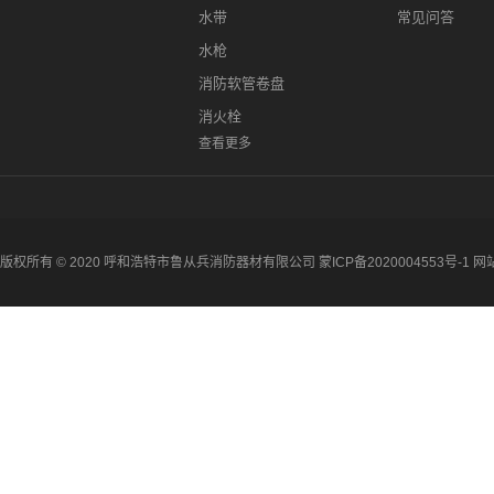
水带
常见问答
水枪
消防软管卷盘
消火栓
查看更多
版权所有 © 2020 呼和浩特市鲁从兵消防器材有限公司
蒙ICP备2020004553号-1
网