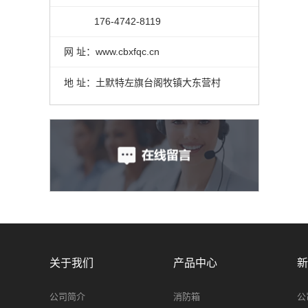
176-4742-8119
网 址：www.cbxfqc.cn
地 址：土默特左旗台阁牧镇大东营村
关于我们
产品中心
新
公司简介
消防箱
公