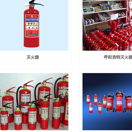
喷淋头
消防应急设备
玛钢管件类
沟槽管件类
灭火器
呼和浩特灭火