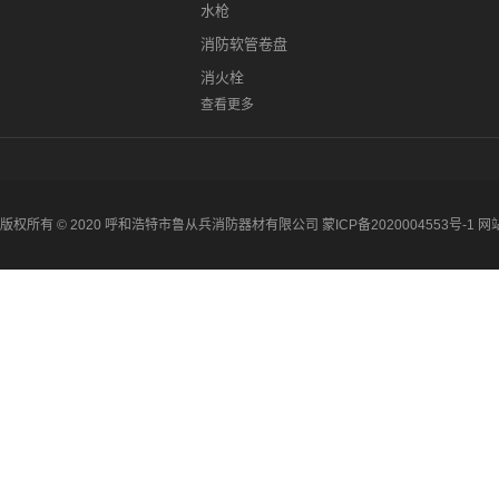
水枪
消防软管卷盘
消火栓
查看更多
版权所有 © 2020 呼和浩特市鲁从兵消防器材有限公司
蒙ICP备2020004553号-1
网